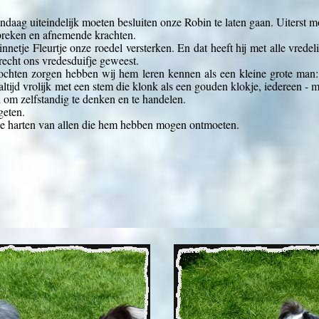
daag uiteindelijk moeten besluiten onze Robin te laten gaan. Uiterst moe
reken en afnemende krachten.
nnetje Fleurtje onze roedel versterken. En dat heeft hij met alle vred
recht ons vredesduifje geweest.
ochten zorgen hebben wij hem leren kennen als een kleine grote man: 
ltijd vrolijk met een stem die klonk als een gouden klokje, iedereen -
me
l om zelfstandig te denken en te handelen.
geten.
n de harten van allen die hem hebben mogen ontmoeten.