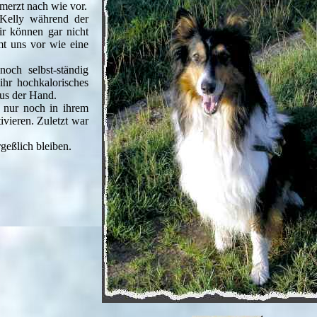
merzt nach wie vor.
 Kelly während der
r können gar nicht
t uns vor wie eine
ch selbst-ständig
hr hochkalorisches
aus der Hand.
t nur noch in ihrem
ieren. Zuletzt war
geßlich bleiben.