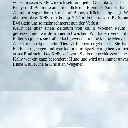
wir vermissen Kelly wirklich sehr und jeder Gedanke an sie sch
Kelly und Benny waren die dicksten Freunde. Zuletzt hat
Autofahrt sogar ihren Kopf auf Benny's Rücken abgelegt. Wi
glauben, dass Kelly nur knapp 2 Jahre bei uns war. Es komm
Ewigkeit; um so mehr schmerzt nun der Verlust.
Kelly hat über einen Zeitraum von ca. 8 Wochen kaum no
gefressen und wurde immer schwächer. Wir haben versucht i
Futter zu geben; sie fraß jedoch jeweils nur eine kleine Menge 
Alle Untersuchgen beim Tierarzt blieben ergebnislos. Sie ha
Körbchen gelegen und war kaum zum Spazieren gehen zu motiv
unser Eindruck, dass Kelly sich zum Sterben entschlossen hatte.
Kelly war ein ganz besonderer Hund und wird uns immer unver
Liebe Grüße, Ina & Christian Wegener