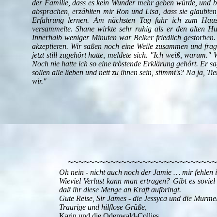
der Familie, dass es kein Wunder mehr geben würde, und b
absprachen, erzählten mir Ron und Lisa, dass sie glaubten,
Erfahrung lernen. Am nächsten Tag fuhr ich zum Haus 
versammelte. Shane wirkte sehr ruhig als er den alten Hun
Innerhalb weniger Minuten war Belker friedlich gestorben
akzeptieren. Wir saßen noch eine Weile zusammen und frag
jetzt still zugehört hatte, meldete sich. "Ich weiß, warum.
Noch nie hatte ich so eine tröstende Erklärung gehört. Er s
sollen alle lieben und nett zu ihnen sein, stimmt's? Na ja, T
wir."
~~~~~~~~~~~~~~~~~~~~~~~~~~~~
Oh nein - nicht auch noch der Jamie … mir fehle
Wieviel Verlust kann man ertragen? Gibt es sovi
daß ihr diese Menge an Kraft aufbringt.
Gute Reise, Sir James - die Jessyca und die Murmel
Traurige und hilflose Grüße,
Karin und die Odenwald-Collies