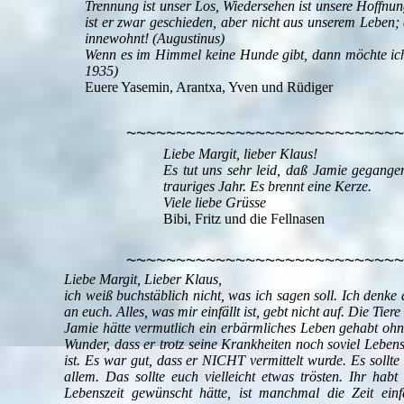
Trennung ist unser Los, Wiedersehen ist unsere Hoffnun
ist er zwar geschieden, aber nicht aus unserem Leben
innewohnt! (Augustinus)
Wenn es im Himmel keine Hunde gibt, dann möchte ich,
1935)
Euere Yasemin, Arantxa, Yven und Rüdiger
~~~~~~~~~~~~~~~~~~~~~~~~~~~~
Liebe Margit, lieber Klaus!
Es tut uns sehr leid, daß Jamie gegangen
trauriges Jahr. Es brennt eine Kerze.
Viele liebe Grüsse
Bibi, Fritz und die Fellnasen
~~~~~~~~~~~~~~~~~~~~~~~~~~~~
Liebe Margit, Lieber Klaus,
ich weiß buchstäblich nicht, was ich sagen soll. Ich denke
an euch. Alles, was mir einfällt ist, gebt nicht auf. Die Tie
Jamie hätte vermutlich ein erbärmliches Leben gehabt ohne 
Wunder, dass er trotz seine Krankheiten noch soviel Lebens
ist. Es war gut, dass er NICHT vermittelt wurde. Es sollte s
allem. Das sollte euch vielleicht etwas trösten. Ihr h
Lebenszeit gewünscht hätte, ist manchmal die Zeit ein